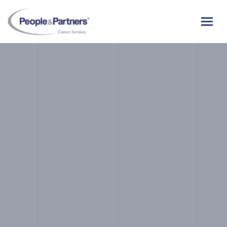
People
&
Partners
-
Career
Services