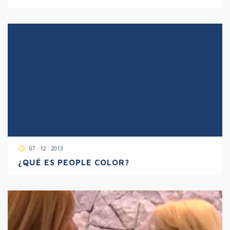
access_time
07 · 12 · 2013
¿QUÉ ES PEOPLE COLOR?