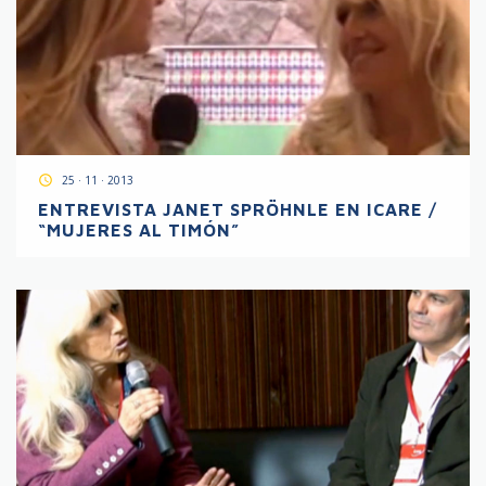
access_time
25 · 11 · 2013
ENTREVISTA JANET SPRÖHNLE EN ICARE /
“MUJERES AL TIMÓN”