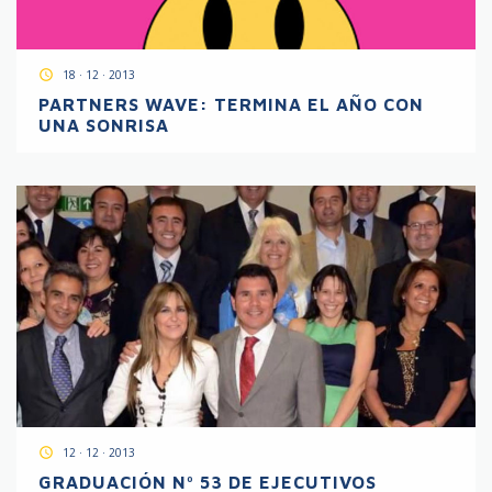
access_time
18 · 12 · 2013
PARTNERS WAVE: TERMINA EL AÑO CON
UNA SONRISA
access_time
12 · 12 · 2013
GRADUACIÓN Nº 53 DE EJECUTIVOS