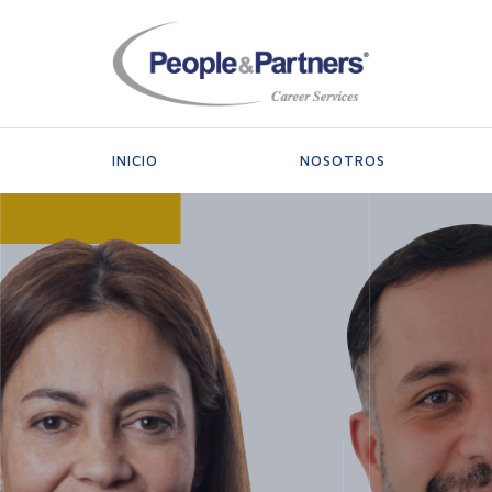
People
&
Partners
-
Career
INICIO
NOSOTROS
Services