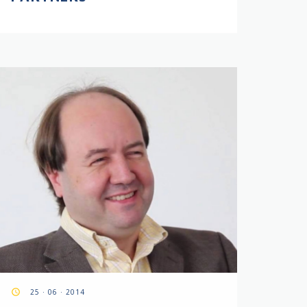
access_time
25 · 06 · 2014