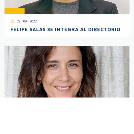
access_time
29 · 09 · 2022
FELIPE SALAS SE INTEGRA AL DIRECTORIO
access_time
29 · 08 · 2022
EL QUE BUSCA SIEMPRE ENCUENTRA