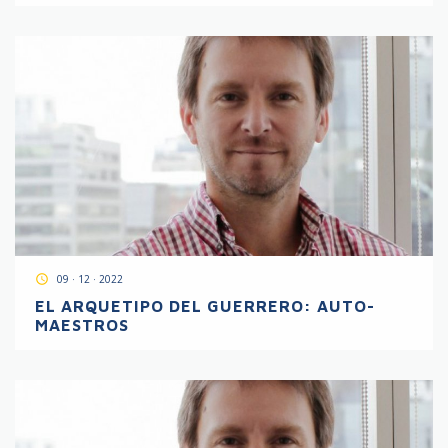
access_time
09 · 12 · 2022
EL ARQUETIPO DEL GUERRERO: AUTO-
MAESTROS