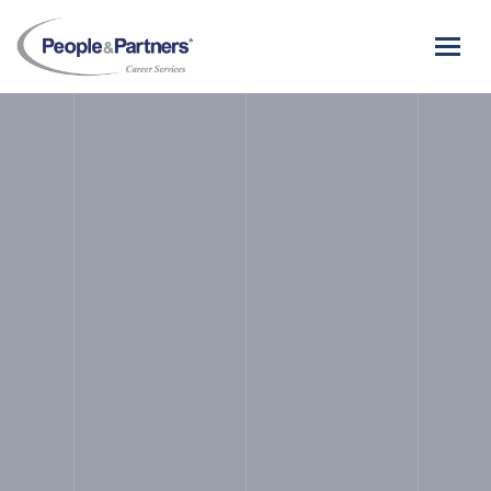
People
&
Partners
-
Career
Services