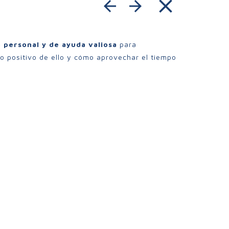
close
arrow_back
arrow_forward
 personal y de ayuda valiosa
para
do positivo de ello y cómo aprovechar el tiempo