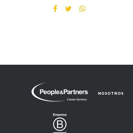
People
&
NOSOTROS
Partners
-
Career
Services