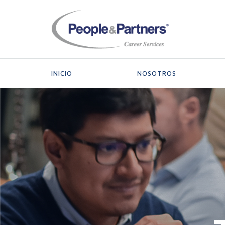
People
&
Partners
-
Career
INICIO
NOSOTROS
Services